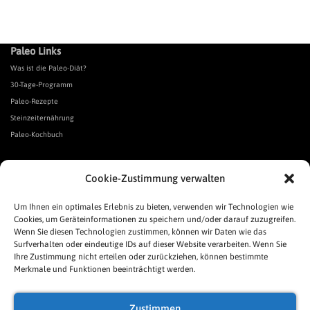
Paleo Links
Was ist die Paleo-Diät?
30-Tage-Programm
Paleo-Rezepte
Steinzeiternährung
Paleo-Kochbuch
*Affiliate Link. Als Partner verschiedener Unternehmen verdiene ich an qualifizierten Verkäufen.
Cookie-Zustimmung verwalten
Urgeschmack-Links
Urgeschmack-Empfehlungen
Um Ihnen ein optimales Erlebnis zu bieten, verwenden wir Technologien wie
Cookies, um Geräteinformationen zu speichern und/oder darauf zuzugreifen.
Urgeschmack-Shop
Wenn Sie diesen Technologien zustimmen, können wir Daten wie das
Was ist Urgeschmack?
Surfverhalten oder eindeutige IDs auf dieser Website verarbeiten. Wenn Sie
Häufige Fragen
Ihre Zustimmung nicht erteilen oder zurückziehen, können bestimmte
Links
Merkmale und Funktionen beeinträchtigt werden.
Presse
Pressespiegel
Zustimmen