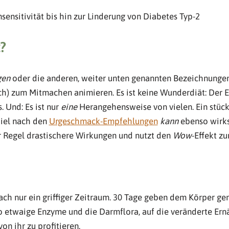
sensitivität bis hin zur Linderung von Diabetes Typ-2
?
gen
oder die anderen, weiter unten genannten Bezeichnungen s
eich) zum Mitmachen animieren. Es ist keine Wunderdiät: Der E
 Und: Es ist nur
eine
Herangehensweise von vielen. Ein stück
iel nach den
Urgeschmack-Empfehlungen
kann
ebenso wirk
er Regel drastischere Wirkungen und nutzt den
Wow
-Effekt zu
fach nur ein griffiger Zeitraum. 30 Tage geben dem Körper ge
o etwaige Enzyme und die Darmflora, auf die veränderte Ern
on ihr zu profitieren.