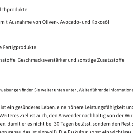
ilchprodukte
 mit Ausnahme von Oliven-, Avocado- und Kokosöl
ne Fertigprodukte
sstoffe, Geschmacksverstärker und sonstige Zusatzstoffe
weisungen finden Sie weiter unten unter „Weiterführende Informatione
 ist ein gesünderes Leben, eine höhere Leistungsfähigkeit u
Weiteres Ziel ist auch, den Anwender nachhaltig von der Wir
n, damit er es nicht bei 30 Tagen belässt, sondern den Rest 
nn genau das ist sinnvoll). Die Esskultur, sonst ein wichtige