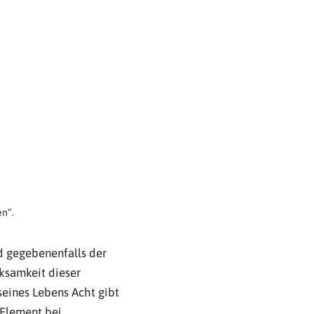
n“.
nd gegebenenfalls der
ksamkeit dieser
seines Lebens Acht gibt
s Element bei