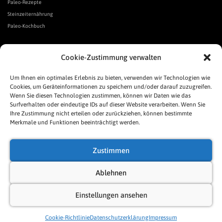
Paleo-Rezepte
Steinzeiternährung
Paleo-Kochbuch
*Affiliate Link. Als Partner verschiedener Unternehmen verdiene ich an qualifizierten Verkäufen.
Cookie-Zustimmung verwalten
Urgeschmack-Links
Urgeschmack-Empfehlungen
Um Ihnen ein optimales Erlebnis zu bieten, verwenden wir Technologien wie
Cookies, um Geräteinformationen zu speichern und/oder darauf zuzugreifen.
Urgeschmack-Shop
Wenn Sie diesen Technologien zustimmen, können wir Daten wie das
Was ist Urgeschmack?
Surfverhalten oder eindeutige IDs auf dieser Website verarbeiten. Wenn Sie
Häufige Fragen
Ihre Zustimmung nicht erteilen oder zurückziehen, können bestimmte
Links
Merkmale und Funktionen beeinträchtigt werden.
Presse
Pressespiegel
Zustimmen
Allgemeine Geschäftsbedingungen
Impressum
Ablehnen
Datenschutzerklärung
Einstellungen ansehen
Cookie-Richtlinie (EU)
Sitemap
Cookie-Richtlinie
Datenschutzerklärung
Impressum
Neve
| Präsentiert von
WordPress