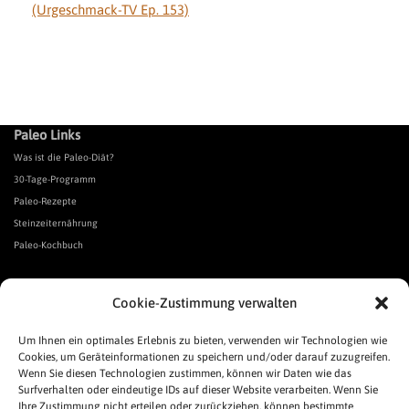
(Urgeschmack-TV Ep. 153)
Paleo Links
Was ist die Paleo-Diät?
30-Tage-Programm
Paleo-Rezepte
Steinzeiternährung
Paleo-Kochbuch
*Affiliate Link. Als Partner verschiedener Unternehmen verdiene ich an qualifizierten Verkäufen.
Cookie-Zustimmung verwalten
Urgeschmack-Links
Urgeschmack-Empfehlungen
Um Ihnen ein optimales Erlebnis zu bieten, verwenden wir Technologien wie
Cookies, um Geräteinformationen zu speichern und/oder darauf zuzugreifen.
Urgeschmack-Shop
Wenn Sie diesen Technologien zustimmen, können wir Daten wie das
Was ist Urgeschmack?
Surfverhalten oder eindeutige IDs auf dieser Website verarbeiten. Wenn Sie
Häufige Fragen
Ihre Zustimmung nicht erteilen oder zurückziehen, können bestimmte