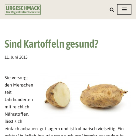
Zum
Inhalt
springen
Sind Kartoffeln gesund?
11. Juni 2013
Sie versorgt
den Menschen
seit
Jahrhunderten
mit reichlich
Nährstoffen,
lässt sich
einfach anbauen, gut lagern und ist kulinarisch vielseitig. Ein
echter Volksliebling, wie man auch am Verzehr besonders in