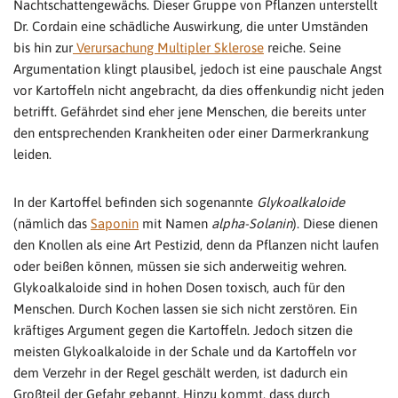
Nachtschattengewächs. Dieser Gruppe von Pflanzen unterstellt
Dr. Cordain eine schädliche Auswirkung, die unter Umständen
bis hin zur
Verursachung Multipler Sklerose
reiche. Seine
Argumentation klingt plausibel, jedoch ist eine pauschale Angst
vor Kartoffeln nicht angebracht, da dies offenkundig nicht jeden
betrifft. Gefährdet sind eher jene Menschen, die bereits unter
den entsprechenden Krankheiten oder einer Darmerkrankung
leiden.
In der Kartoffel befinden sich sogenannte
Glykoalkaloide
(nämlich das
Saponin
mit Namen
alpha-Solanin
). Diese dienen
den Knollen als eine Art Pestizid, denn da Pflanzen nicht laufen
oder beißen können, müssen sie sich anderweitig wehren.
Glykoalkaloide sind in hohen Dosen toxisch, auch für den
Menschen. Durch Kochen lassen sie sich nicht zerstören. Ein
kräftiges Argument gegen die Kartoffeln. Jedoch sitzen die
meisten Glykoalkaloide in der Schale und da Kartoffeln vor
dem Verzehr in der Regel geschält werden, ist dadurch ein
Großteil der Gefahr gebannt. Hinzu kommt, dass durch