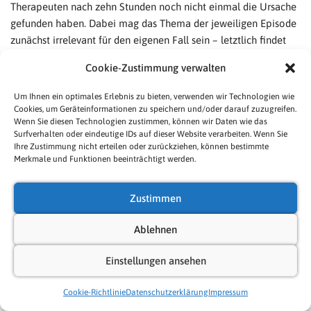
Therapeuten nach zehn Stunden noch nicht einmal die Ursache
gefunden haben. Dabei mag das Thema der jeweiligen Episode
zunächst irrelevant für den eigenen Fall sein – letztlich findet
man sich dennoch fast immer wieder.
Cookie-Zustimmung verwalten
Weiterhin empfehle ich das Buch
Du musst nicht von allen
Um Ihnen ein optimales Erlebnis zu bieten, verwenden wir Technologien wie
Cookies, um Geräteinformationen zu speichern und/oder darauf zuzugreifen.
gemocht werden
von Kishimi und Koga
, dem ich ebenfalls eine
Wenn Sie diesen Technologien zustimmen, können wir Daten wie das
eigene Podcast-Episode gewidmet habe. Es nimmt Bezug auf
Surfverhalten oder eindeutige IDs auf dieser Website verarbeiten. Wenn Sie
die Arbeit Alfred Adlers und zeigt den Weg zu unerschütterlicher
Ihre Zustimmung nicht erteilen oder zurückziehen, können bestimmte
Merkmale und Funktionen beeinträchtigt werden.
Zufriedenheit – anhand von Themen wie Selbsterkenntnis,
Unabhängigkeit und Zugehörigkeit, Akzeptanz, Zuversicht und
Selbstliebe. Als Kurzzusammenfassung biete ich dazu
Adlers
Zustimmen
Anleitung zur Zufriedenheit
an.
Ablehnen
Denn letztlich kann die Lösung zwischenmenschlicher Konflikte
Einstellungen ansehen
nur gelingen, wenn man mit sich selbst im Reinen ist. Jeder
äußere Konflikt lässt sich auf einen inneren Konflikt
Cookie-Richtlinie
Datenschutzerklärung
Impressum
zurückführen. Wer also Zufriedenheit mit sich selbst erlangt,