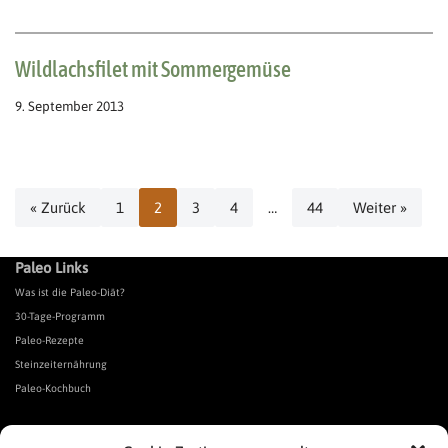
Wildlachsfilet mit Sommergemüse
9. September 2013
« Zurück
1
2
3
4
…
44
Weiter »
Paleo Links
Was ist die Paleo-Diät?
30-Tage-Programm
Paleo-Rezepte
Steinzeiternährung
Paleo-Kochbuch
*Affiliate Link. Als Partner verschiedener Unternehmen verdiene ich an qualifizierten Verkäufen.