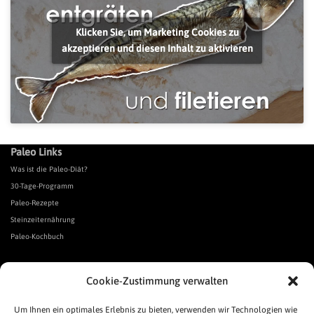
Klicken Sie, um Marketing Cookies zu
akzeptieren und diesen Inhalt zu aktivieren
Paleo Links
Was ist die Paleo-Diät?
30-Tage-Programm
Paleo-Rezepte
Steinzeiternährung
Paleo-Kochbuch
*Affiliate Link. Als Partner verschiedener Unternehmen verdiene ich an qualifizierten Verkäufen.
Cookie-Zustimmung verwalten
Urgeschmack-Links
Urgeschmack-Empfehlungen
Um Ihnen ein optimales Erlebnis zu bieten, verwenden wir Technologien wie