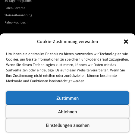
30-Tage-Programm
Paleo-Rezepte
Steinzeiternährung
Paleo-Kochbuch
*Affiliate Link. Als Partner verschiedener Unternehmen verdiene ich an qualifizierten Verkäufen.
Cookie-Zustimmung verwalten
Urgeschmack-Links
Urgeschmack-Empfehlungen
Um Ihnen ein optimales Erlebnis zu bieten, verwenden wir Technologien wie
Cookies, um Geräteinformationen zu speichern und/oder darauf zuzugreifen.
Urgeschmack-Shop
Wenn Sie diesen Technologien zustimmen, können wir Daten wie das
Was ist Urgeschmack?
Surfverhalten oder eindeutige IDs auf dieser Website verarbeiten. Wenn Sie
Häufige Fragen
Ihre Zustimmung nicht erteilen oder zurückziehen, können bestimmte
Links
Merkmale und Funktionen beeinträchtigt werden.
Presse
Pressespiegel
Zustimmen
Allgemeine Geschäftsbedingungen
Impressum
Ablehnen
Datenschutzerklärung
Einstellungen ansehen
Cookie-Richtlinie (EU)
Sitemap