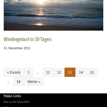
Wiedergeburt in 30 Tagen
31. Dezember 2013
« Zurück
1
…
11
12
13
14
15
…
18
Weiter »
Paleo Links
Was ist die Paleo-Diät?