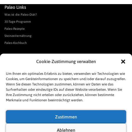
Paleo Links
Was ist die Paleo-Diät?
30-Tage-Programm
Paleo-Rezepte
Steinzeiternährung
Paleo-Kochbuch
*Affiliate Link. Als Partner verschiedener Unternehmen verdiene ich an qualifizierten Verkäufen.
Cookie-Zustimmung verwalten
Urgeschmack-Links
Urgeschmack-Empfehlungen
Um Ihnen ein optimales Erlebnis zu bieten, verwenden wir Technologien wie
Cookies, um Geräteinformationen zu speichern und/oder darauf zuzugreifen.
Urgeschmack-Shop
Wenn Sie diesen Technologien zustimmen, können wir Daten wie das
Was ist Urgeschmack?
Surfverhalten oder eindeutige IDs auf dieser Website verarbeiten. Wenn Sie
Häufige Fragen
Ihre Zustimmung nicht erteilen oder zurückziehen, können bestimmte
Links
Merkmale und Funktionen beeinträchtigt werden.
Presse
Pressespiegel
Zustimmen
Allgemeine Geschäftsbedingungen
Impressum
Ablehnen