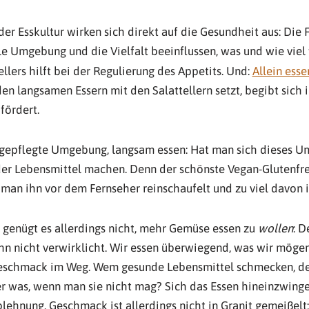
r Esskultur wirken sich direkt auf die Gesundheit aus: Die F
le Umgebung und die Vielfalt beeinflussen, was und wie viel 
llers hilft bei der Regulierung des Appetits. Und:
Allein esse
den langsamen Essern mit den Salattellern setzt, begibt sich
fördert.
 gepflegte Umgebung, langsam essen: Hat man sich dieses U
der Lebensmittel machen. Denn der schönste Vegan-Glutenfr
 man ihn vor dem Fernseher reinschaufelt und zu viel davon i
 genügt es allerdings nicht, mehr Gemüse essen zu
wollen
: D
n nicht verwirklicht. Wir essen überwiegend, was wir mögen 
schmack im Weg. Wem gesunde Lebensmittel schmecken, der 
er was, wenn man sie nicht mag? Sich das Essen hineinzwinge
ehnung. Geschmack ist allerdings nicht in Granit gemeißelt; e