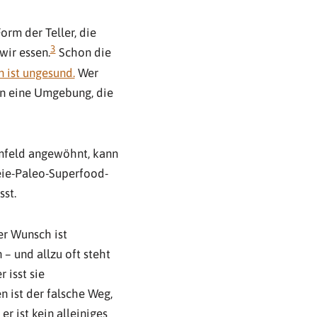
orm der Teller, die
3
wir essen.
Schon die
n ist ungesund.
Wer
 in eine Umgebung, die
mfeld angewöhnt, kann
eie-Paleo-Superfood-
sst.
er Wunsch ist
– und allzu oft steht
isst sie
n ist der falsche Weg,
r ist kein alleiniges