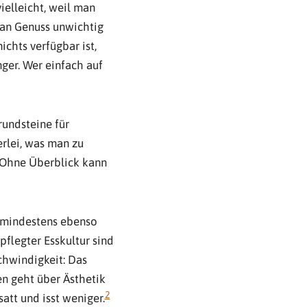
ielleicht, weil man
man Genuss unwichtig
chts verfügbar ist,
ger. Wer einfach auf
rundsteine für
erlei, was man zu
. Ohne Überblick kann
t mindestens ebenso
pflegter Esskultur sind
chwindigkeit: Das
en geht über Ästhetik
2
att und isst weniger.