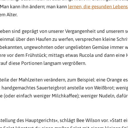
. Man kann ihn ändern; man kann
lernen, die gesunden Lebensm
em Alter.
eben sind geprägt von unserer Vergangenheit und unserem so
f einmal über den Haufen zu werfen, versprechen kleine Schri
nbekannten, ungewohnten oder ungeliebten Gemüse immer wi
öhre vor dem Frühstück; mittags etwas Rucola und dann eine
auf diese Portionen langsam vergrößern.
eile der Mahlzeiten verändern, zum Beispiel: eine Orange ess
; handgemachtes Sauerteigbrot anstelle von Weißbrot; wenig
ee (oder einfach weniger Milchkaffee); weniger Nudeln, daf
ellung des Hauptgerichts«, schlägt Bee Wilson vor. »Statt 