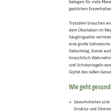
belegen; für viele Men
gestörtem Essverhalten 
Trotzdem brauchen wir 
dem Überleben im Weg).
Säuglingsalter verinne
eine große Sahnetorte 
Geburtstag. Zumal auch
hinsichtlich Wahrnehm
und Schokoriegeln esse
Gipfel des süßen Genus
Wie geht gesund
Gewohnheiten sind e
Struktur und Übersic