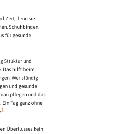
 Zeit, denn sie
nen, Schuhbinden,
us für gesunde
g Struktur und
« Das hilft beim
ngen. Wer ständig
ngen und gesunde
 man pflegen und das
. Ein Tag ganz ohne
1
«
en Überflusses kein