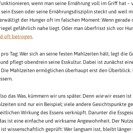
funktionieren, wenn man seine Ernährung voll im Griff hat – v
n sein Essen oder seine Ernährungsdisziplin steckt und weil 
berwältigt der Hunger oft im falschen Moment: Wenn gerade ni
egel gefährlich nahe liegt. Oder man überfrisst sich vor Hun
d oft betrogen.
 pro Tag: Wer sich an seine festen Mahlzeiten hält, legt die G
und pflegt obendrein seine Esskultur. Dabei ist zunächst ein
: Die Mahlzeiten ermöglichen überhaupt erst den Überblick
ssern.
also das Was, kümmern wir uns später. Denn
wie
wir essen is
zeiten sind nur ein Beispiel; viele andere Gesichtspunkte ge
eitlichen Wirkung des Essens verknüpft. Darunter die Essges
 das ist eine einfache und wirksame Angewohnheit. Der Nutz
st wissenschaftlich geprüft: Wer langsam isst, bleibt länger s