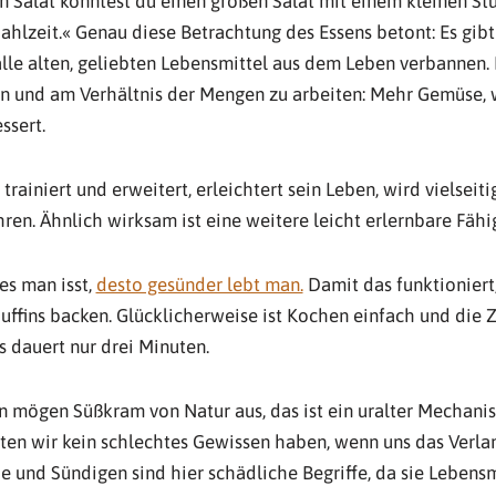
n Salat könntest du einen großen Salat mit einem kleinen Stü
Mahlzeit.« Genau diese Betrachtung des Essens betont: Es gib
lle alten, geliebten Lebensmittel aus dem Leben verbannen. 
rn und am Verhältnis der Mengen zu arbeiten: Mehr Gemüse, 
ssert.
ainiert und erweitert, erleichtert sein Leben, wird vielseiti
ren. Ähnlich wirksam ist eine weitere leicht erlernbare Fähi
es man isst,
desto gesünder lebt man.
Damit das funktioniert
uffins backen. Glücklicherweise ist Kochen einfach und die 
s dauert nur drei Minuten.
 mögen Süßkram von Natur aus, das ist ein uralter Mechani
lten wir kein schlechtes Gewissen haben, wenn uns das Verl
und Sündigen sind hier schädliche Begriffe, da sie Lebensm