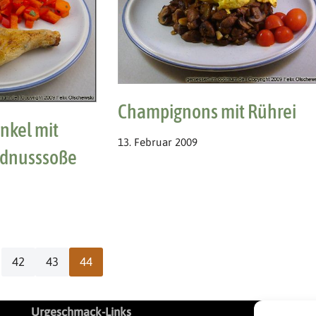
Champignons mit Rührei
kel mit
13. Februar 2009
rdnusssoße
42
43
44
Urgeschmack-Links
L