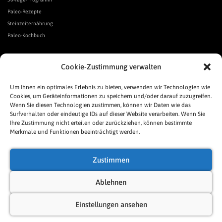
Paleo-Rezepte
Steinzeiternährung
Paleo-Kochbuch
*Affiliate Link. Als Partner verschiedener Unternehmen verdiene ich an qualifizierten Verkäufen.
Cookie-Zustimmung verwalten
Urgeschmack-Links
Urgeschmack-Empfehlungen
Um Ihnen ein optimales Erlebnis zu bieten, verwenden wir Technologien wie
Cookies, um Geräteinformationen zu speichern und/oder darauf zuzugreifen.
Urgeschmack-Shop
Wenn Sie diesen Technologien zustimmen, können wir Daten wie das
Was ist Urgeschmack?
Surfverhalten oder eindeutige IDs auf dieser Website verarbeiten. Wenn Sie
Häufige Fragen
Ihre Zustimmung nicht erteilen oder zurückziehen, können bestimmte
Links
Merkmale und Funktionen beeinträchtigt werden.
Presse
Pressespiegel
Zustimmen
Allgemeine Geschäftsbedingungen
Impressum
Ablehnen
Datenschutzerklärung
Einstellungen ansehen
Cookie-Richtlinie (EU)
Sitemap