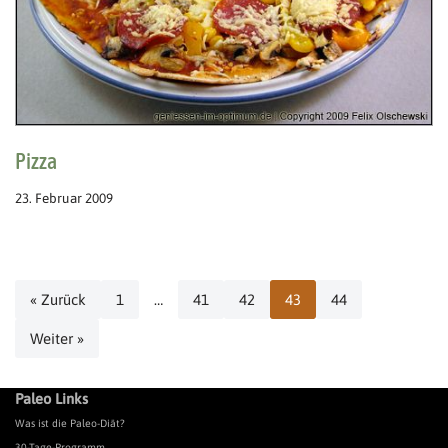
Pizza
23. Februar 2009
« Zurück
1
…
41
42
43
44
Weiter »
Paleo Links
Was ist die Paleo-Diät?
30-Tage-Programm