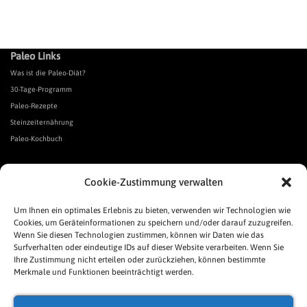
Paleo Links
Was ist die Paleo-Diät?
30-Tage-Programm
Paleo-Rezepte
Steinzeiternährung
Paleo-Kochbuch
*Affiliate Link. Als Partner verschiedener Unternehmen verdiene ich an qualifizierten Verkäufen.
Cookie-Zustimmung verwalten
Urgeschmack-Links
Urgeschmack-Empfehlungen
Um Ihnen ein optimales Erlebnis zu bieten, verwenden wir Technologien wie
Cookies, um Geräteinformationen zu speichern und/oder darauf zuzugreifen.
Urgeschmack-Shop
Wenn Sie diesen Technologien zustimmen, können wir Daten wie das
Was ist Urgeschmack?
Surfverhalten oder eindeutige IDs auf dieser Website verarbeiten. Wenn Sie
Häufige Fragen
Ihre Zustimmung nicht erteilen oder zurückziehen, können bestimmte
Links
Merkmale und Funktionen beeinträchtigt werden.
Presse
Pressespiegel