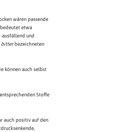
rocken wären passende
 bedeutet etwa
 -ausfällend und
s
bitter
bezeichneten
Sie können auch selbst
 entsprechenden Stoffe
r auch positiv auf den
utdrucksenkende,