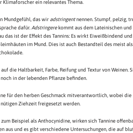
r Klimaforscher ein relevantes Thema.
in Mundgefühl, das wir
adstringent
nennen. Stumpf, pelzig, t
prache dafür.
Adstringere
kommt aus dem Lateinischen und
au das ist der Effekt des Tannins: Es wirkt Eiweißbindend und
hleimhäuten im Mund. Dies ist auch Bestandteil des meist al
chokolade.
 auf die Haltbarkeit, Farbe, Reifung und Textur von Weinen. 
h noch in der lebenden Pflanze befinden.
nine für den herben Geschmack mitverantwortlich, wobei die
nütigen Ziehzeit freigesetzt werden.
zum Beispiel als Anthocynidine, wirken sich Tannine offenba
n aus und es gibt verschiedene Untersuchungen, die auf bl