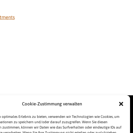
atments
inks
Cookie-Zustimmung verwalten
esse
essespiegel
 optimales Erlebnis zu bieten, verwenden wir Technologien wie Cookies, um
ationen zu speichern und/oder darauf zuzugreifen. Wenn Sie diesen
lgemeine Geschäftsbedingungen
 zustimmen, können wir Daten wie das Surfverhalten oder eindeutige IDs auf
pressum
te verarbeiten. Wenn Sie Ihre Zustimmung nicht erteilen oder zurückziehen,