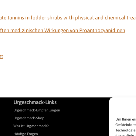
ate tannins in fodder shrubs with physical and chemical tre
aften medizinischen Wirkungen von Proanthocyanidinen
nt
Urgeschmack-Links
L
Urgeschmack-Empfehlungen
Pr
Urgeschmack-Shop
Pr
Um Ihnen ein
Geräteinform
Was ist Urgeschmack?
Al
Technologien
Häufige Fragen
Im
dieser Websi