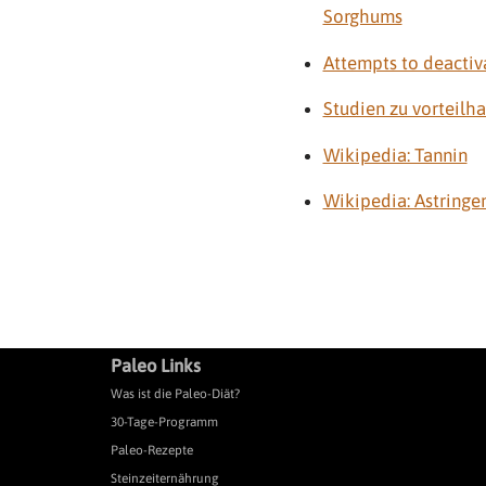
Sorghums
Attempts to deactiv
Studien zu vorteilh
Wikipedia: Tannin
Wikipedia: Astringe
Paleo Links
Was ist die Paleo-Diät?
30-Tage-Programm
Paleo-Rezepte
Steinzeiternährung