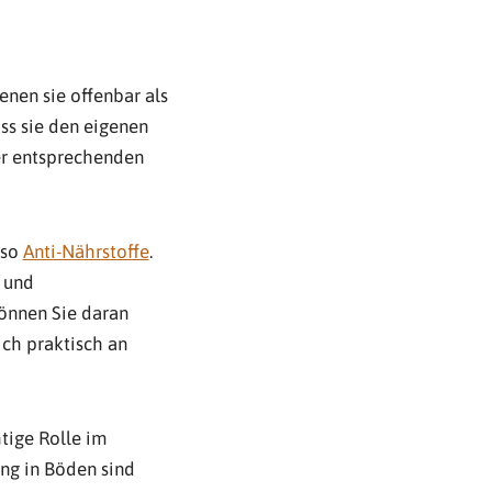
enen sie offenbar als
ss sie den eigenen
der entsprechenden
lso
Anti-Nährstoffe
.
 und
önnen Sie daran
ch praktisch an
tige Rolle im
ung in Böden sind