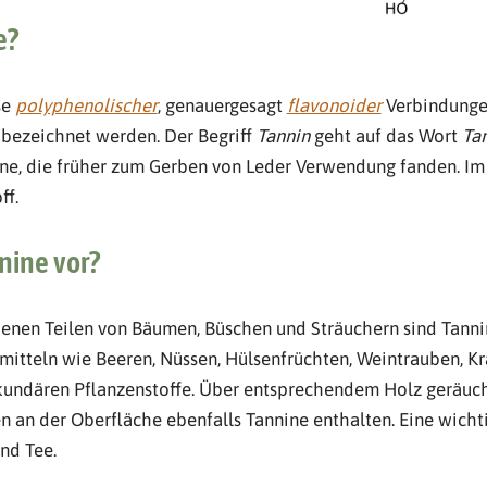
e?
se
polyphenolischer
, genauergesagt
flavonoider
Verbindunge
bezeichnet werden. Der Begriff
Tannin
geht auf das Wort
Ta
ine, die früher zum Gerben von Leder Verwendung fanden. Im
ff.
ine vor?
enen Teilen von Bäumen, Büschen und Sträuchern sind Tanni
mitteln wie Beeren, Nüssen, Hülsenfrüchten, Weintrauben, K
ekundären Pflanzenstoffe. Über entsprechendem Holz geräuch
 an der Oberfläche ebenfalls Tannine enthalten. Eine wichti
nd Tee.