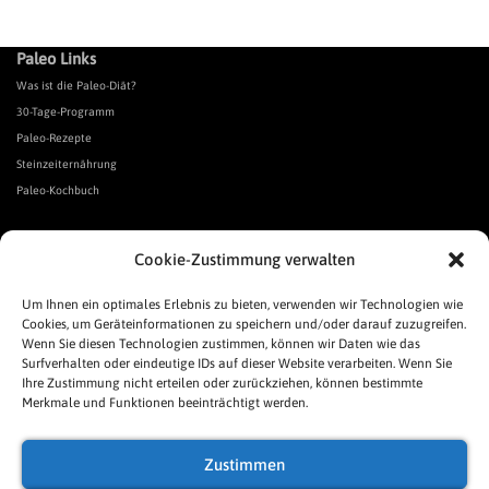
Paleo Links
Was ist die Paleo-Diät?
30-Tage-Programm
Paleo-Rezepte
Steinzeiternährung
Paleo-Kochbuch
*Affiliate Link. Als Partner verschiedener Unternehmen verdiene ich an qualifizierten Verkäufen.
Cookie-Zustimmung verwalten
Urgeschmack-Links
Urgeschmack-Empfehlungen
Um Ihnen ein optimales Erlebnis zu bieten, verwenden wir Technologien wie
Cookies, um Geräteinformationen zu speichern und/oder darauf zuzugreifen.
Urgeschmack-Shop
Wenn Sie diesen Technologien zustimmen, können wir Daten wie das
Was ist Urgeschmack?
Surfverhalten oder eindeutige IDs auf dieser Website verarbeiten. Wenn Sie
Häufige Fragen
Ihre Zustimmung nicht erteilen oder zurückziehen, können bestimmte
Links
Merkmale und Funktionen beeinträchtigt werden.
Presse
Pressespiegel
Zustimmen
Allgemeine Geschäftsbedingungen