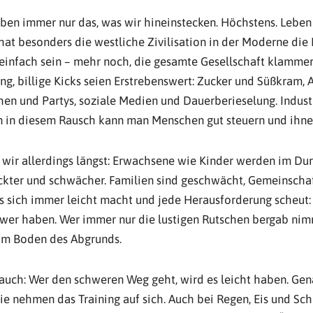
n immer nur das, was wir hineinstecken. Höchstens. Leben 
at besonders die westliche Zivilisation in der Moderne die I
 einfach sein – mehr noch, die gesamte Gesellschaft klammer
ung, billige Kicks seien Erstrebenswert: Zucker und Süßkram,
en und Partys, soziale Medien und Dauerberieselung. Industr
nn in diesem Rausch kann man Menschen gut steuern und ihn
 wir allerdings längst: Erwachsene wie Kinder werden im Dur
kter und schwächer. Familien sind geschwächt, Gemeinscha
 sich immer leicht macht und jede Herausforderung scheut: 
hwer haben. Wer immer nur die lustigen Rutschen bergab nim
am Boden des Abgrunds.
 auch: Wer den schweren Weg geht, wird es leicht haben. Ge
ie nehmen das Training auf sich. Auch bei Regen, Eis und Sc