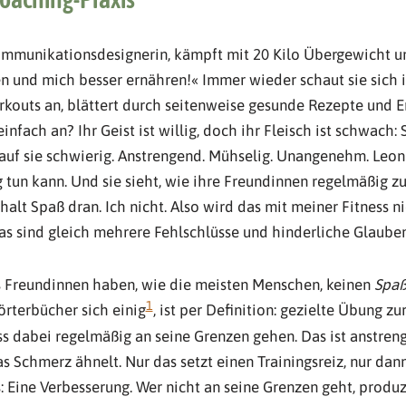
Kommunikationsdesignerin, kämpft mit 20 Kilo Übergewicht und
ben und mich besser ernähren!« Immer wieder schaut sie sich 
kouts an, blättert durch seitenweise gesunde Rezepte und E
infach an? Ihr Geist ist willig, doch ihr Fleisch ist schwach:
t auf sie schwierig. Anstrengend. Mühselig. Unangenehm. Leoni
g tun kann. Und sie sieht, wie ihre Freundinnen regelmäßig 
halt Spaß dran. Ich nicht. Also wird das mit meiner Fitness ni
 das sind gleich mehrere Fehlschlüsse und hinderliche Glaube
 Freundinnen haben, wie die meisten Menschen, keinen
Spa
1
örterbücher sich einig
, ist per Definition: gezielte Übung zu
 dabei regelmäßig an seine Grenzen gehen. Das ist anstreng
as Schmerz ähnelt. Nur das setzt einen Trainingsreiz, nur dann
 Eine Verbesserung. Wer nicht an seine Grenzen geht, produzi