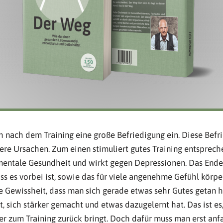
ch nach dem Training eine große Befriedigung ein. Diese Befr
ere Ursachen. Zum einen stimuliert gutes Training entspre
mentale Gesundheit und wirkt gegen Depressionen. Das Ende 
ass es vorbei ist, sowie das für viele angenehme Gefühl körp
e Gewissheit, dass man sich gerade etwas sehr Gutes getan ha
t, sich stärker gemacht und etwas dazugelernt hat. Das ist es
 zum Training zurück bringt. Doch dafür muss man erst anf