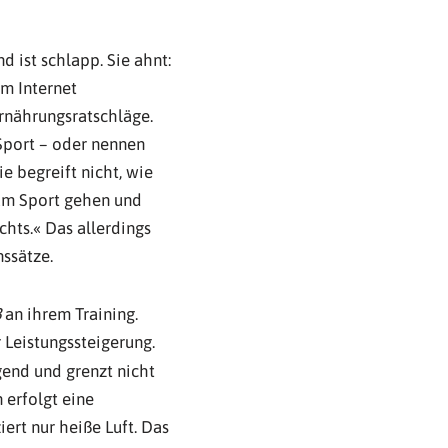
 ist schlapp. Sie ahnt:
im Internet
rnährungsratschläge.
 Sport – oder nennen
e begreift nicht, wie
zum Sport gehen und
chts.« Das allerdings
nssätze.
ß
an ihrem Training.
r Leistungssteigerung.
end und grenzt nicht
 erfolgt eine
ert nur heiße Luft. Das