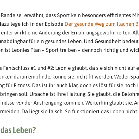
Rande sei erwähnt, dass Sport kein besonders effizientes M
 dazu lege ich in der Episode
Der gesunde Weg zum flachen B
izienter wirkt eine Änderung der Ernährungsgewohnheiten. Alle
 unabdingbar für ein gesundes Leben. Und Gesundheit bedeut
 ist Leonies Plan – Sport treiben – dennoch richtig und wich
s Fehlschluss #1 und #2: Leonie glaubt, da sie sich nicht auf 
nken daran empfinde, könne sie nicht fit werden. Weder Spa
g für Fitness. Das ist ihr auch klar, doch es löst für sie noch
bringen soll. Ursache ist ihre Haltung: Sie glaubt, die Beloh
– müsse
vor
der Anstrengung kommen. Weiterhin glaubt sie, An
eiden. Da liegt sie falsch. So funktioniert das Leben nicht.
 das Leben?