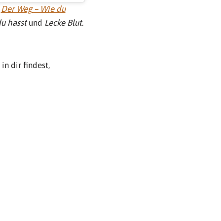
h
Der Weg – Wie du
du hasst
und
Lecke Blut.
n dir findest,