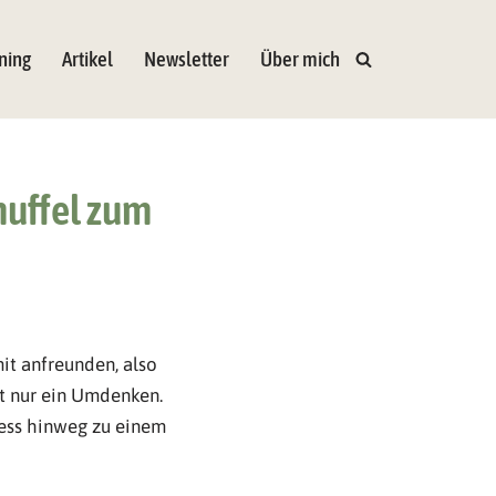
ning
Artikel
Newsletter
Über mich
muffel zum
it anfreunden, also
t nur ein Umdenken.
ess hinweg zu einem