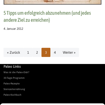
5 Tipps um erfolgreich abzunehmen (und jedes
andere Ziel zu erreichen)
4. Januar 2012
« Zurück
1
2
3
4
Weiter »
Paleo Links
Was ist die Paleo-Diät?
30-Tage-Programm
Paleo-Rezepte
Steinzeiternährung
Paleo-Kochbuch