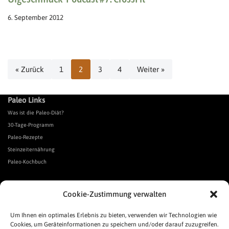
6. September 2012
« Zurück
1
2
3
4
Weiter »
Paleo Links
Was ist die Paleo-Diät?
30-Tage-Programm
Paleo-Rezepte
Steinzeiternährung
Paleo-Kochbuch
*Affiliate Link. Als Partner verschiedener Unternehmen verdiene ich an qualifizierten Verkäufen.
Cookie-Zustimmung verwalten
Urgeschmack-Links
Urgeschmack-Empfehlungen
Um Ihnen ein optimales Erlebnis zu bieten, verwenden wir Technologien wie
Cookies, um Geräteinformationen zu speichern und/oder darauf zuzugreifen.
Urgeschmack-Shop