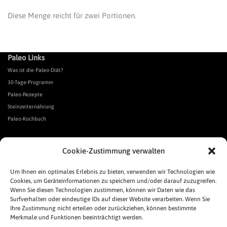
Diese Menge reicht für zwei Portionen.
Paleo Links
Was ist die Paleo-Diät?
30-Tage-Programm
Paleo-Rezepte
Steinzeiternährung
Paleo-Kochbuch
*Affiliate Link. Als Partner verschiedener Unternehmen verdiene ich an qualifizierten Verkäufen.
Cookie-Zustimmung verwalten
Urgeschmack-Links
Urgeschmack-Empfehlungen
Um Ihnen ein optimales Erlebnis zu bieten, verwenden wir Technologien wie
Cookies, um Geräteinformationen zu speichern und/oder darauf zuzugreifen.
Urgeschmack-Shop
Wenn Sie diesen Technologien zustimmen, können wir Daten wie das
Was ist Urgeschmack?
Surfverhalten oder eindeutige IDs auf dieser Website verarbeiten. Wenn Sie
Häufige Fragen
Ihre Zustimmung nicht erteilen oder zurückziehen, können bestimmte
Links
Merkmale und Funktionen beeinträchtigt werden.