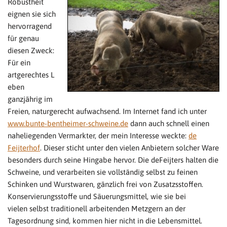
Robustheit
eignen sie sich
hervorragend
für genau
diesen Zweck:
Für ein
artgerechtes L
eben
ganzjährig im
Freien, naturgerecht aufwachsend. Im Internet fand ich unter
www.bunte-bentheimer-schweine.de
dann auch schnell einen
naheliegenden Vermarkter, der mein Interesse weckte:
de
Feijterhof
. Dieser sticht unter den vielen Anbietern solcher Ware
besonders durch seine Hingabe hervor. Die deFeijters halten die
Schweine, und verarbeiten sie vollständig selbst zu feinen
Schinken und Wurstwaren, gänzlich frei von Zusatzsstoffen.
Konservierungsstoffe und Säuerungsmittel, wie sie bei
vielen selbst traditionell arbeitenden Metzgern an der
Tagesordnung sind, kommen hier nicht in die Lebensmittel.