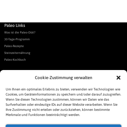
Paleo Links
Was ist die Paleo-Diät?
30-Tage-Programm
Paleo-Rezepte
Steinzeiternährung
Paleo-Kochbuch
*Affiliate Link. Als Partner verschiedener Unternehmen verdiene ich an qualifizierten Verkäufen.
Cookie-Zustimmung verwalten
Urgeschmack-Links
Urgeschmack-Empfehlungen
Um Ihnen ein optimales Erlebnis zu bieten, verwenden wir Technologien wie
Cookies, um Geräteinformationen zu speichern und/oder darauf zuzugreifen.
Urgeschmack-Shop
Wenn Sie diesen Technologien zustimmen, können wir Daten wie das
Was ist Urgeschmack?
Surfverhalten oder eindeutige IDs auf dieser Website verarbeiten. Wenn Sie
Häufige Fragen
Ihre Zustimmung nicht erteilen oder zurückziehen, können bestimmte
Links
Merkmale und Funktionen beeinträchtigt werden.
Presse