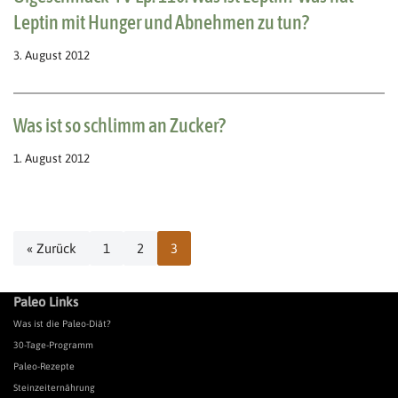
Leptin mit Hunger und Abnehmen zu tun?
3. August 2012
Was ist so schlimm an Zucker?
1. August 2012
« Zurück
1
2
3
Paleo Links
Was ist die Paleo-Diät?
30-Tage-Programm
Paleo-Rezepte
Steinzeiternährung