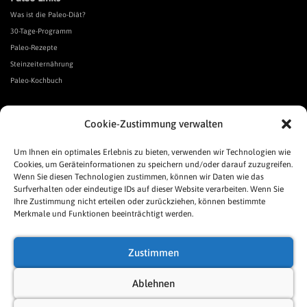
Was ist die Paleo-Diät?
30-Tage-Programm
Paleo-Rezepte
Steinzeiternährung
Paleo-Kochbuch
*Affiliate Link. Als Partner verschiedener Unternehmen verdiene ich an qualifizierten Verkäufen.
Cookie-Zustimmung verwalten
Urgeschmack-Links
Urgeschmack-Empfehlungen
Um Ihnen ein optimales Erlebnis zu bieten, verwenden wir Technologien wie
Cookies, um Geräteinformationen zu speichern und/oder darauf zuzugreifen.
Urgeschmack-Shop
Wenn Sie diesen Technologien zustimmen, können wir Daten wie das
Was ist Urgeschmack?
Surfverhalten oder eindeutige IDs auf dieser Website verarbeiten. Wenn Sie
Häufige Fragen
Ihre Zustimmung nicht erteilen oder zurückziehen, können bestimmte
Links
Merkmale und Funktionen beeinträchtigt werden.
Presse
Pressespiegel
Zustimmen
Allgemeine Geschäftsbedingungen
Impressum
Ablehnen
Datenschutzerklärung