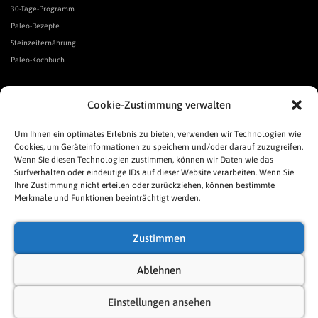
30-Tage-Programm
Paleo-Rezepte
Steinzeiternährung
Paleo-Kochbuch
*Affiliate Link. Als Partner verschiedener Unternehmen verdiene ich an qualifizierten Verkäufen.
Cookie-Zustimmung verwalten
Urgeschmack-Links
Urgeschmack-Empfehlungen
Um Ihnen ein optimales Erlebnis zu bieten, verwenden wir Technologien wie
Cookies, um Geräteinformationen zu speichern und/oder darauf zuzugreifen.
Urgeschmack-Shop
Wenn Sie diesen Technologien zustimmen, können wir Daten wie das
Was ist Urgeschmack?
Surfverhalten oder eindeutige IDs auf dieser Website verarbeiten. Wenn Sie
Häufige Fragen
Ihre Zustimmung nicht erteilen oder zurückziehen, können bestimmte
Links
Merkmale und Funktionen beeinträchtigt werden.
Presse
Pressespiegel
Zustimmen
Allgemeine Geschäftsbedingungen
Impressum
Ablehnen
Datenschutzerklärung
Einstellungen ansehen
Cookie-Richtlinie (EU)
Sitemap