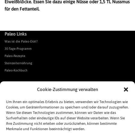
Eiweißblöcke.
Essen Sie dazu einige Nüsse oder 1,5 TL Nussmus
für den Fettanteil.
Paleo Links
Was ist die Paleo-Diät?
30-Tage-Programm
Paleo-Rezepte
Steinzeiternährung
Paleo-Kochbuch
*Affiliate Link. Als Partner verschiedener Unternehmen verdiene ich an qualifizierten Verkäufen.
Cookie-Zustimmung verwalten
Urgeschmack-Links
Urgeschmack-Empfehlungen
Um Ihnen ein optimales Erlebnis zu bieten, verwenden wir Technologien wie
Cookies, um Geräteinformationen zu speichern und/oder darauf zuzugreifen.
Urgeschmack-Shop
Wenn Sie diesen Technologien zustimmen, können wir Daten wie das
Was ist Urgeschmack?
Surfverhalten oder eindeutige IDs auf dieser Website verarbeiten. Wenn Sie
Häufige Fragen
Ihre Zustimmung nicht erteilen oder zurückziehen, können bestimmte
Links
Merkmale und Funktionen beeinträchtigt werden.