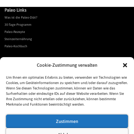
Paleo Links
Was ist die Paleo-Diät?
30-Tage-Programm
Paleo-Rezepte
Steinzeiternährung
Paleo-Kochbuch
*Affiliate Link. Als Partner verschiedener Unternehmen verdiene ich an qualifizierten Verkäufen.
Cookie-Zustimmung verwalten
Urgeschmack-Links
Urgeschmack-Empfehlungen
Um Ihnen ein optimales Erlebnis zu bieten, verwenden wir Technologien wie
Cookies, um Geräteinformationen zu speichern und/oder darauf zuzugreifen.
Urgeschmack-Shop
Wenn Sie diesen Technologien zustimmen, können wir Daten wie das
Was ist Urgeschmack?
Surfverhalten oder eindeutige IDs auf dieser Website verarbeiten. Wenn Sie
Häufige Fragen
Ihre Zustimmung nicht erteilen oder zurückziehen, können bestimmte
Links
Merkmale und Funktionen beeinträchtigt werden.
Presse
Pressespiegel
Zustimmen
Allgemeine Geschäftsbedingungen
Impressum