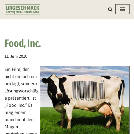
Zum
Inhalt
springen
Food, Inc.
11. Juni 2010
Ein Film, der
nicht einfach nur
anklagt, sondern
Lösungsvorschläg
e präsentiert, ist
„Food, inc.“ Es
mag einem
manchmal den
Magen
umdrehen, wenn