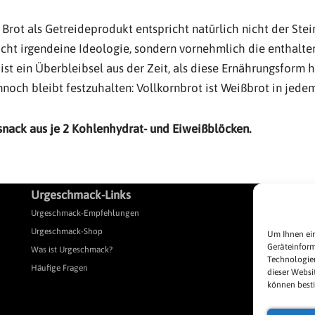
Brot als Getreideprodukt entspricht natürlich nicht der Ste
nicht irgendeine Ideologie, sondern vornehmlich die enthalte
 ist ein Überbleibsel aus der Zeit, als diese Ernährungsform 
noch bleibt festzuhalten: Vollkornbrot ist Weißbrot in jedem
snack aus je 2 Kohlenhydrat- und Eiweißblöcken.
Urgeschmack-Links
L
Urgeschmack-Empfehlungen
Pr
Urgeschmack-Shop
Pr
Um Ihnen ein
Geräteinform
Was ist Urgeschmack?
Al
Technologien
Häufige Fragen
Im
dieser Websi
können best
Da
Co