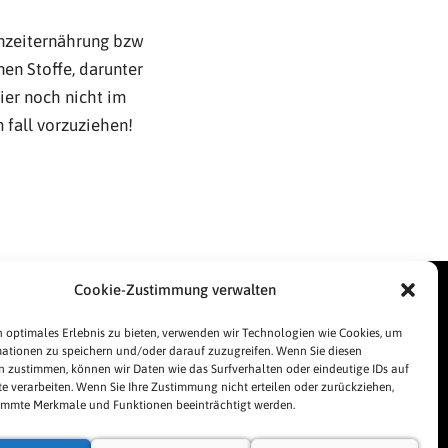
inzeiternährung bzw
nen Stoffe, darunter
hier noch nicht im
 fall vorzuziehen!
inks
Cookie-Zustimmung verwalten
esse
essespiegel
 optimales Erlebnis zu bieten, verwenden wir Technologien wie Cookies, um
ationen zu speichern und/oder darauf zuzugreifen. Wenn Sie diesen
lgemeine Geschäftsbedingungen
 zustimmen, können wir Daten wie das Surfverhalten oder eindeutige IDs auf
pressum
te verarbeiten. Wenn Sie Ihre Zustimmung nicht erteilen oder zurückziehen,
immte Merkmale und Funktionen beeinträchtigt werden.
tenschutzerklärung
okie-Richtlinie (EU)