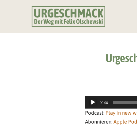
Zum
Inhalt
springen
Urgesch
A
00:00
u
Podcast:
Play in new 
d
Abonnieren:
Apple Pod
i
o