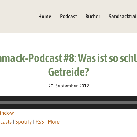
Home
Podcast
Bücher
Sandsacktrai
mack-Podcast #8: Was ist so sc
Getreide?
20. September 2012
window
casts
|
Spotify
|
RSS
|
More