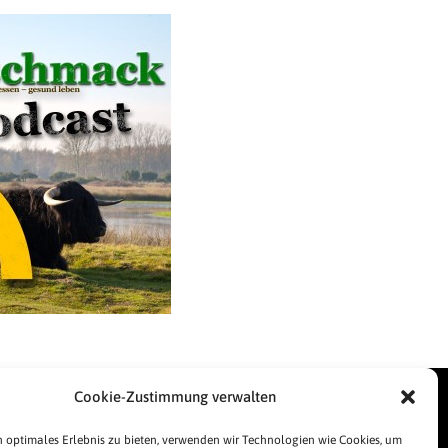
t
a
s
t
e
n
H
o
c
h
/
R
u
n
inks
Cookie-Zustimmung verwalten
t
esse
essespiegel
e
 optimales Erlebnis zu bieten, verwenden wir Technologien wie Cookies, um