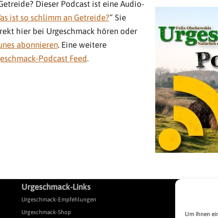
Getreide? Dieser Podcast ist eine Audio-
as ist so schlimm an Getreide?
“ Sie
rekt hier bei Urgeschmack hören oder
Tunes abonnieren
. Eine weitere
eschmack-Podcast Feed
.
Urgeschmack-Links
L
Urgeschmack-Empfehlungen
Pr
Urgeschmack-Shop
Pr
Um Ihnen ein