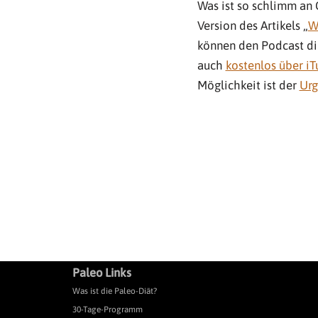
Was ist so schlimm an 
-
Version des Artikels „
W
P
können den Podcast di
l
auch
kostenlos über i
a
Möglichkeit ist der
Urg
y
e
r
Paleo Links
Was ist die Paleo-Diät?
30-Tage-Programm