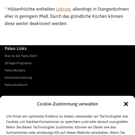
* Hülsenfrüchte enthalten
Lektine
, allerdings in Stangenbohnen
eher in geringem Maß. Durch das gründliche Kochen können
diese weiter deaktiviert werden.
Paleo Links
Was ist die Paleo-Diät?
30-Tage-Programm
Paleo-Rezepte
Steinzeiternährung
Paleo-Kochbuch
*Affiliate Link. Als Partner verschiedener Unternehmen verdiene ich an qualifizierten Verkäufen.
Cookie-Zustimmung verwalten
Urgeschmack-Links
Urgeschmack-Empfehlungen
Um Ihnen ein optimales Erlebnis zu bieten, verwenden wir Technologien wie
Cookies, um Geräteinformationen zu speichern und/oder darauf zuzugreifen.
Urgeschmack-Shop
Wenn Sie diesen Technologien zustimmen, können wir Daten wie das
Was ist Urgeschmack?
Surfverhalten oder eindeutige IDs auf dieser Website verarbeiten. Wenn Sie