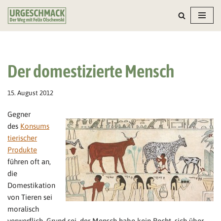
Zum
Inhalt
springen
Der domestizierte Mensch
15. August 2012
Gegner
des
Konsums
tierischer
Produkte
führen oft an,
die
Domestikation
von Tieren sei
moralisch
verwerflich. Grund sei, der Mensch habe kein Recht, sich über