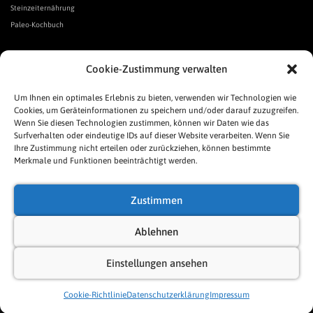
Steinzeiternährung
Paleo-Kochbuch
*Affiliate Link. Als Partner verschiedener Unternehmen verdiene ich an qualifizierten Verkäufen.
Cookie-Zustimmung verwalten
Urgeschmack-Links
Urgeschmack-Empfehlungen
Um Ihnen ein optimales Erlebnis zu bieten, verwenden wir Technologien wie
Cookies, um Geräteinformationen zu speichern und/oder darauf zuzugreifen.
Urgeschmack-Shop
Wenn Sie diesen Technologien zustimmen, können wir Daten wie das
Was ist Urgeschmack?
Surfverhalten oder eindeutige IDs auf dieser Website verarbeiten. Wenn Sie
Häufige Fragen
Ihre Zustimmung nicht erteilen oder zurückziehen, können bestimmte
Links
Merkmale und Funktionen beeinträchtigt werden.
Presse
Pressespiegel
Zustimmen
Allgemeine Geschäftsbedingungen
Impressum
Ablehnen
Datenschutzerklärung
Einstellungen ansehen
Cookie-Richtlinie (EU)
Sitemap
Cookie-Richtlinie
Datenschutzerklärung
Impressum
Neve
| Präsentiert von
WordPress