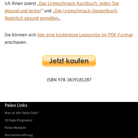
ich Ihnen zuerst „
Das Urgeschmack-Kochbuch: Jeden Tag
gesund und lecker
“ und „
Das Urgeschmack-Dessertbuch:
Natürlich gesund genießen
„.
Sie können sich
hier eine kostenlose Leseprobe im PDF-Format
anschauen.
ISBN 978-3839181287
Paleo Links
Was ist die Paleo-Diät?
30-Tage-Programm
Paleo-Rezepte
Steinzeiternährung