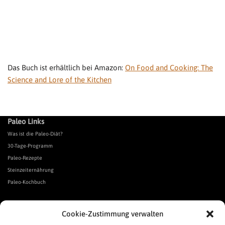
Das Buch ist erhältlich bei Amazon:
On Food and Cooking: The
Science and Lore of the Kitchen
Paleo Links
Was ist die Paleo-Diät?
30-Tage-Programm
Paleo-Rezepte
Steinzeiternährung
Paleo-Kochbuch
*Affiliate Link. Als Partner verschiedener Unternehmen verdiene ich an qualifizierten Verkäufen.
Cookie-Zustimmung verwalten
Urgeschmack-Links