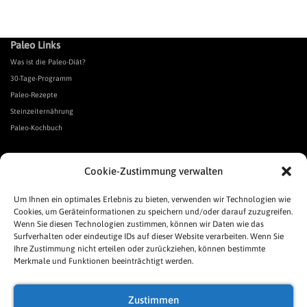
Paleo Links
Was ist die Paleo-Diät?
30-Tage-Programm
Paleo-Rezepte
Steinzeiternährung
Paleo-Kochbuch
*Affiliate Link. Als Partner verschiedener Unternehmen verdiene ich an qualifizierten Verkäufen.
Cookie-Zustimmung verwalten
Urgeschmack-Links
Urgeschmack-Empfehlungen
Um Ihnen ein optimales Erlebnis zu bieten, verwenden wir Technologien wie
Cookies, um Geräteinformationen zu speichern und/oder darauf zuzugreifen.
Urgeschmack-Shop
Wenn Sie diesen Technologien zustimmen, können wir Daten wie das
Was ist Urgeschmack?
Surfverhalten oder eindeutige IDs auf dieser Website verarbeiten. Wenn Sie
Häufige Fragen
Ihre Zustimmung nicht erteilen oder zurückziehen, können bestimmte
Links
Merkmale und Funktionen beeinträchtigt werden.
Presse
Pressespiegel
Zustimmen