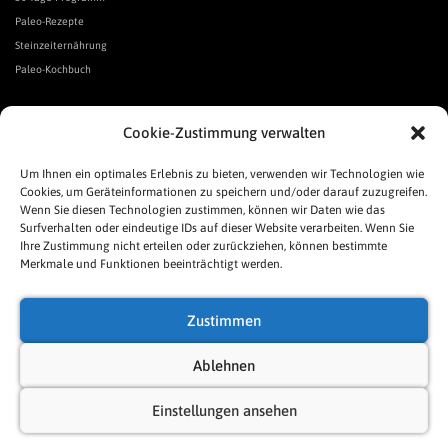
Paleo-Rezepte
Steinzeiternährung
Paleo-Kochbuch
*Affiliate Link. Als Partner verschiedener Unternehmen verdiene ich an qualifizierten Verkäufen.
Cookie-Zustimmung verwalten
Urgeschmack-Links
Urgeschmack-Empfehlungen
Um Ihnen ein optimales Erlebnis zu bieten, verwenden wir Technologien wie
Cookies, um Geräteinformationen zu speichern und/oder darauf zuzugreifen.
Urgeschmack-Shop
Wenn Sie diesen Technologien zustimmen, können wir Daten wie das
Was ist Urgeschmack?
Surfverhalten oder eindeutige IDs auf dieser Website verarbeiten. Wenn Sie
Häufige Fragen
Ihre Zustimmung nicht erteilen oder zurückziehen, können bestimmte
Links
Merkmale und Funktionen beeinträchtigt werden.
Presse
Pressespiegel
Zustimmen
Allgemeine Geschäftsbedingungen
Impressum
Ablehnen
Datenschutzerklärung
Einstellungen ansehen
Cookie-Richtlinie (EU)
Sitemap