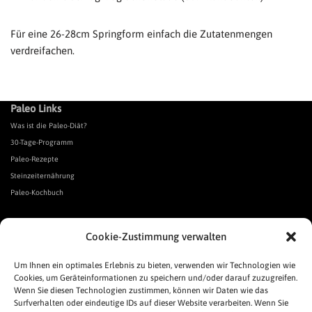
Für eine 26-28cm Springform einfach die Zutatenmengen
verdreifachen.
Paleo Links
Was ist die Paleo-Diät?
30-Tage-Programm
Paleo-Rezepte
Steinzeiternährung
Paleo-Kochbuch
*Affiliate Link. Als Partner verschiedener Unternehmen verdiene ich an qualifizierten Verkäufen.
Cookie-Zustimmung verwalten
Urgeschmack-Links
Urgeschmack-Empfehlungen
Um Ihnen ein optimales Erlebnis zu bieten, verwenden wir Technologien wie
Cookies, um Geräteinformationen zu speichern und/oder darauf zuzugreifen.
Urgeschmack-Shop
Wenn Sie diesen Technologien zustimmen, können wir Daten wie das
Was ist Urgeschmack?
Surfverhalten oder eindeutige IDs auf dieser Website verarbeiten. Wenn Sie