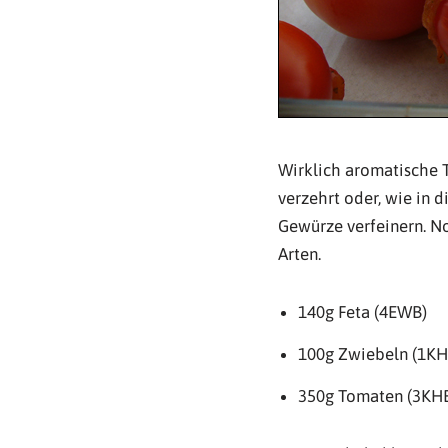
Wirklich aromatische T
verzehrt oder, wie in d
Gewürze verfeinern. N
Arten.
140g Feta (4EWB)
100g Zwiebeln (1KH
350g Tomaten (3KH