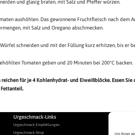
neiden und glasig braten, mit Salz und Pfeffer würzen.
maten aushöhlen. Das gewonnene Fruchtfleisch nach dem A
ermengen, mit Salz und Oregano abschmecken.
 Würfel schneiden und mit der Füllung kurz erhitzen, bis er b
sgehöhlten Tomaten geben und 20 Minuten bei 200°C backen.
reichen für je 4 Kohlenhydrat- und Eiweißblöcke.
Essen
Sie 
Fettanteil.
Urgeschmack-Links
L
Urgeschmack-Empfehlungen
Pr
Urgeschmack-Shop
Pr
Um Ihnen ein