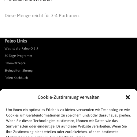
Diese Menge reicht für 3-4 Portionen.
Paleo Links
Was ist die Paleo-Diät?
30-Tage-Programm
Paleo-Rezepte
Steinzeiternährung
Paleo-Kochbuch
*Affiliate Link. Als Partner verschiedener Unternehmen verdiene ich an qualifizierten Verkäufen.
Cookie-Zustimmung verwalten
Urgeschmack-Links
Urgeschmack-Empfehlungen
Um Ihnen ein optimales Erlebnis zu bieten, verwenden wir Technologien wie
Cookies, um Geräteinformationen zu speichern und/oder darauf zuzugreifen.
Urgeschmack-Shop
Wenn Sie diesen Technologien zustimmen, können wir Daten wie das
Was ist Urgeschmack?
Surfverhalten oder eindeutige IDs auf dieser Website verarbeiten. Wenn Sie
Häufige Fragen
Ihre Zustimmung nicht erteilen oder zurückziehen, können bestimmte