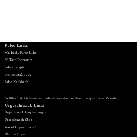
Paleo Links
Was ist die Paleo-Diät?
30-Tage-Programm
Paleo-Rezepte
Steinzeiternährung
Paleo-Kochbuch
*Affiliate Link. Als Partner verschiedener Unternehmen verdiene ich an qualifizierten Verkäufen.
Urgeschmack-Links
Urgeschmack-Empfehlungen
Urgeschmack-Shop
Was ist Urgeschmack?
Häufige Fragen